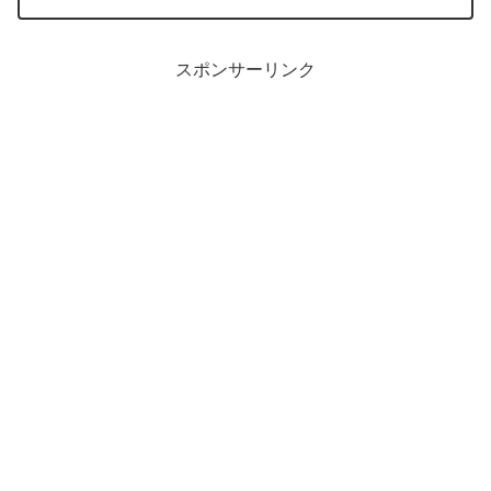
クが理想なのですが、週に４日は在宅勤
務で会社から貸与...
スポンサーリンク