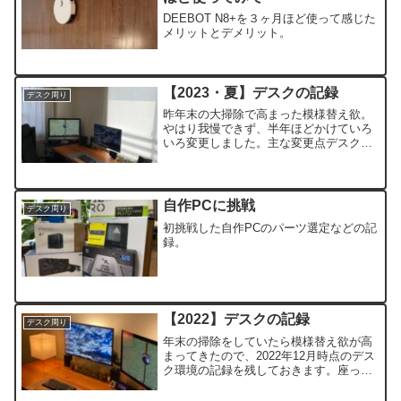
DEEBOT N8+を３ヶ月ほど使って感じた
メリットとデメリット。
【2023・夏】デスクの記録
デスク周り
昨年末の大掃除で高まった模様替え欲。
やはり我慢できず、半年ほどかけていろ
いろ変更しました。主な変更点デスクの
位置スピーカーの入れ替えデスクを拡張
するワゴンの追加デスクの位置変更こち
らは部屋全体の模様替えに伴う移動。視
界の一部が壁になってしま...
自作PCに挑戦
デスク周り
初挑戦した自作PCのパーツ選定などの記
録。
【2022】デスクの記録
デスク周り
年末の掃除をしていたら模様替え欲が高
まってきたので、2022年12月時点のデス
ク環境の記録を残しておきます。座った
位置からの様子正面から本当は中央に
iMacをドーンと配置したシンプルなデス