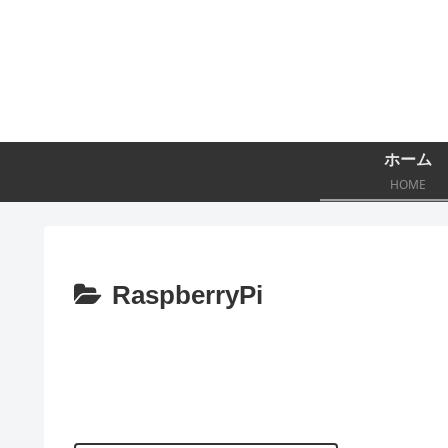
ホーム
HOME
RaspberryPi