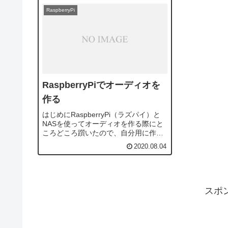
RaspberryPi
RaspberryPiでオーディオを
作る
はじめにRaspberryPi（ラズパイ）と
NASを使ってオーディオを作る際にと
ころどころ躓いたので、自分用に作業
記録を残しておきます。構成今回のオ
2020.08.04
ーディオを構成する主な要素は以下の
通り。Raspberry Pi 3 Model B+USB...
スポ