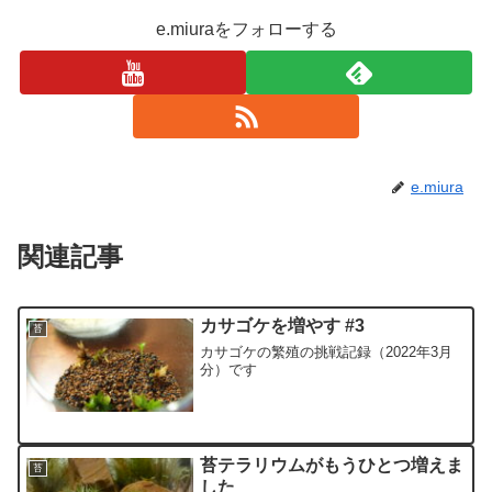
e.miuraをフォローする
e.miura
関連記事
カサゴケを増やす #3
苔
カサゴケの繁殖の挑戦記録（2022年3月
分）です
苔テラリウムがもうひとつ増えま
苔
した